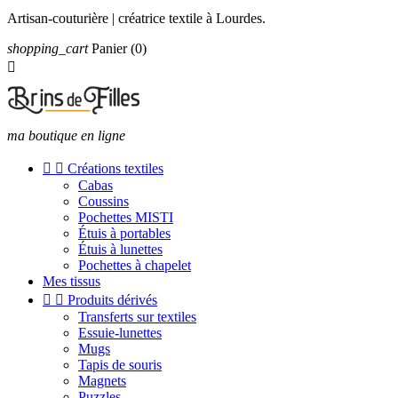
Artisan-couturière | créatrice textile à Lourdes.
shopping_cart
Panier
(0)

ma boutique en ligne


Créations textiles
Cabas
Coussins
Pochettes MISTI
Étuis à portables
Étuis à lunettes
Pochettes à chapelet
Mes tissus


Produits dérivés
Transferts sur textiles
Essuie-lunettes
Mugs
Tapis de souris
Magnets
Puzzles